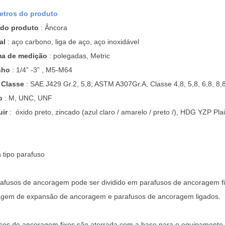
etros do produto
do produto
: Âncora
al
: aço carbono, liga de aço, aço inoxidável
ma de medição
: polegadas, Metric
nho
: 1/4” -3” , M5-M64
 Classe
: SAE J429 Gr.2, 5,8; ASTM A307Gr.A, Classe 4,8, 5,8, 6,8, 8,8
o
: M, UNC, UNF
uir
:
óxido preto, zincado (azul claro / amarelo / preto /), HDG YZP Pla
 tipo parafuso
afusos de ancoragem pode ser dividido em parafusos de ancoragem f
gem de expansão de ancoragem e parafusos de ancoragem ligados.
sos de ancoragem fixos são aterrada com a base para o equipamento 