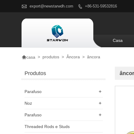

export@newstarwdh.com
+86-531-59532816

Casa

>
produtos
>
Âncora
>
âncora
casa
Produtos
âncor
+
Parafuso
+
Noz
+
Parafuso
Threaded Rods e Studs