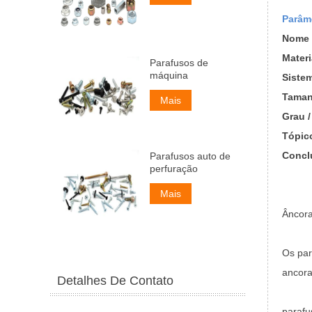
Parâm
Nome 
Materi
Parafusos de
máquina
Siste
Tama
Mais
Grau /
Tópic
Concl
Parafusos auto de
perfuração
Mais
Âncora
Os par
ancora
Detalhes De Contato
parafu