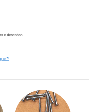
as e desenhos
que?
?