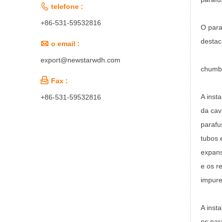

telefone :
+86-531-59532816
O para
destac

o email :
export@newstarwdh.com
chumba

Fax :
A inst
+86-531-59532816
da cav
parafu
tubos 
expans
e os r
impure
A inst
os par