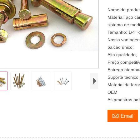
Nome do produt
Material: aço ca
sistema de medi
Tamanho: 1/4” -
Nossa vantage
balcão único;
Alta qualidade;
Preço competiti
Entrega atempa
Suporte técnico;
Material de forn
OEM
As amostras para

Email