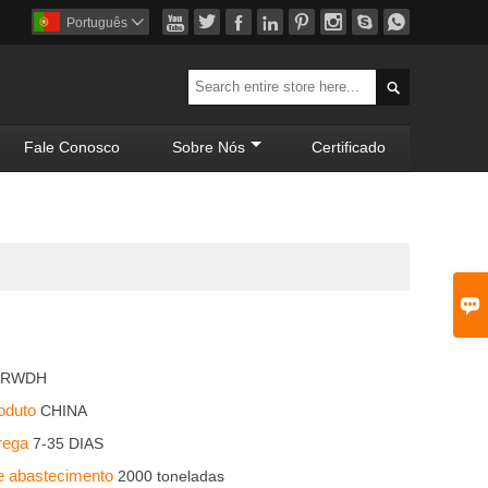








Português


Fale Conosco
Sobre Nós
Certificado

ARWDH
roduto
CHINA
trega
7-35 DIAS
e abastecimento
2000 toneladas