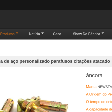
Produtos
Notícia
Caso
Show De Fábrica
a de aço personalizado parafusos citações atacado
âncora
Marca
NEWST
A Origem do P
O tempo de en
A capacidade d