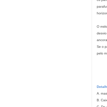
parafu
horizo
O méto
desvio
ancora
Se o p
pelo m
Detal
A. mas
B. Cai
C. De 