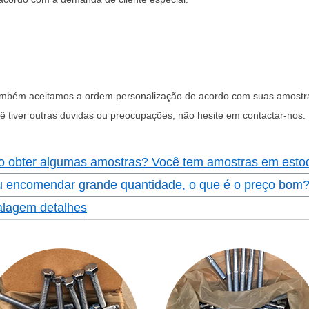
mbém aceitamos a ordem personalização de acordo com suas amostr
ê tiver outras dúvidas ou preocupações, não hesite em contactar-nos.
o obter algumas amostras? Você tem amostras em esto
u encomendar grande quantidade, o que é o preço bom
lagem detalhes