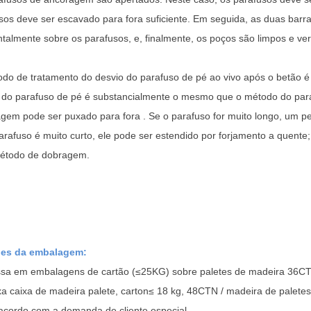
sos deve ser escavado para fora suficiente. Em seguida, as duas barr
ntalmente sobre os parafusos, e, finalmente, os poços são limpos e ve
do de tratamento do desvio do parafuso de pé ao vivo após o betão é s
 do parafuso de pé é substancialmente o mesmo que o método do par
gem pode ser puxado para fora . Se o parafuso for muito longo, um p
arafuso é muito curto, ele pode ser estendido por forjamento a quente;
étodo de dobragem.
hes da embalagem:
sa em embalagens de cartão (≤25KG) sobre paletes de madeira 36CT
xa caixa de madeira palete, carton≤ 18 kg, 48CTN / madeira de paletes
acordo com a demanda de cliente especial.