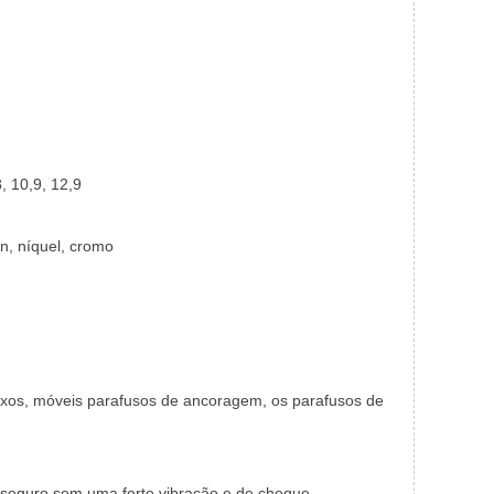
, 10,9, 12,9
in, níquel, cromo
ixos, móveis parafusos de ancoragem, os parafusos de
seguro sem uma forte vibração e de choque.