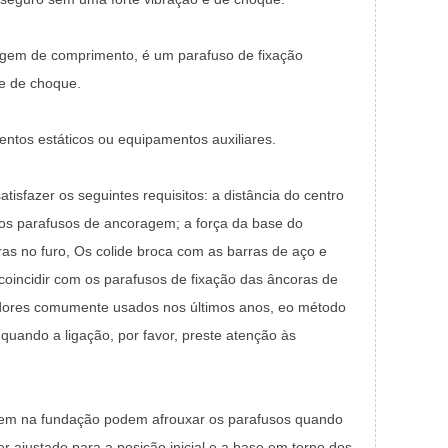
gem de comprimento, é um parafuso de fixação
 e de choque.
ntos estáticos ou equipamentos auxiliares.
sfazer os seguintes requisitos: a distância do centro
 dos parafusos de ancoragem; a força da base do
as no furo, Os colide broca com as barras de aço e
oincidir com os parafusos de fixação das âncoras de
ores comumente usados ​​nos últimos anos, eo método
uando a ligação, por favor, preste atenção às
gem na fundação podem afrouxar os parafusos quando
 ajustado para a posição inicial e a base em torno dos