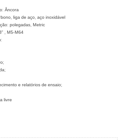
o: Âncora
rbono, liga de aço, aço inoxidável
ção: polegadas, Metric
3” , M5-M64
m:
vo;
da;
ecimento e relatórios de ensaio;
 livre