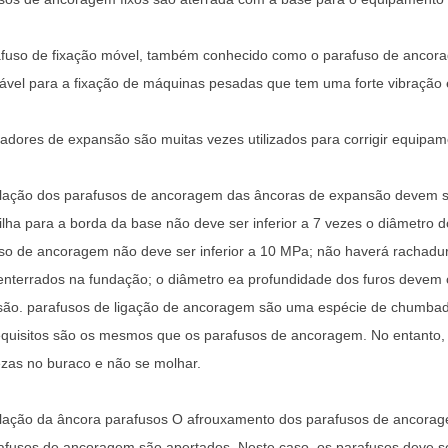
fuso de fixação móvel, também conhecido como o parafuso de ancora
ável para a fixação de máquinas pesadas que tem uma forte vibração
dores de expansão são muitas vezes utilizados para corrigir equipame
alação dos parafusos de ancoragem das âncoras de expansão devem sati
ilha para a borda da base não deve ser inferior a 7 vezes o diâmetro
so de ancoragem não deve ser inferior a 10 MPa; não haverá rachadur
enterrados na fundação; o diâmetro ea profundidade dos furos devem c
ão. parafusos de ligação de ancoragem são uma espécie de chumbad
equisitos são os mesmos que os parafusos de ancoragem. No entanto, q
zas no buraco e não se molhar.
alação da âncora parafusos O afrouxamento dos parafusos de ancora
afusos de ancoragem são apertados. Neste caso, os parafusos deve ser