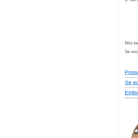
Nós ta
Se voc
Poss
Se e
Emba